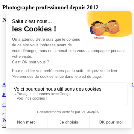
Photographe professionnel depuis 2012
Nantes, Loire-Atlantique, Pays de la Loire
Couple
/
Grossesse
/
Naissance
/
Mariage
/
Famille
ACCUEIL
|
JOURNAL
|
A PROPOS
|
PORTFOLIO
|
faq
|
Création
JOURNAL
|
A PROPOS
|
PORTFOLIO
|
CONTACT
Création de sites web
Ce site est protégé par reCAPTCHA et Google
Politique de confidentialité
et
Conditions d'utilisation
Gestion des cookies