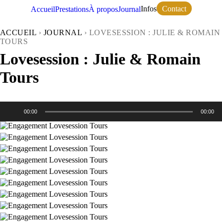
Contact
Infos
Accueil
Prestations
À propos
Journal
ACCUEIL
›
JOURNAL
›
LOVESESSION : JULIE & ROMAIN
TOURS
Lovesession : Julie & Romain
Tours
Lecteur
00:00
00:00
audio