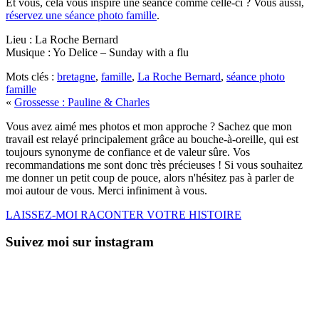
Et vous, cela vous inspire une séance comme celle-ci ? Vous aussi,
réservez une séance photo famille
.
Lieu : La Roche Bernard
Musique : Yo Delice – Sunday with a flu
Mots clés :
bretagne
,
famille
,
La Roche Bernard
,
séance photo
famille
«
Grossesse : Pauline & Charles
Vous avez aimé mes photos et mon approche ? Sachez que mon
travail est relayé principalement grâce au bouche-à-oreille, qui est
toujours synonyme de confiance et de valeur sûre. Vos
recommandations me sont donc très précieuses ! Si vous souhaitez
me donner un petit coup de pouce, alors n'hésitez pas à parler de
moi autour de vous. Merci infiniment à vous.
LAISSEZ-MOI RACONTER VOTRE HISTOIRE
Suivez moi sur instagram