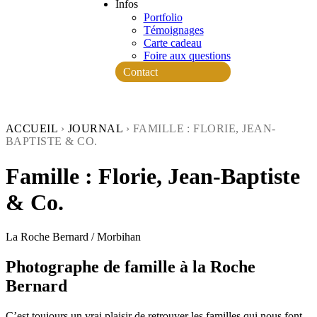
Infos
Portfolio
Témoignages
Carte cadeau
Foire aux questions
Contact
ACCUEIL
›
JOURNAL
›
FAMILLE : FLORIE, JEAN-
BAPTISTE & CO.
Famille : Florie, Jean-Baptiste
& Co.
La Roche Bernard / Morbihan
Photographe de famille à la Roche
Bernard
C’est toujours un vrai plaisir de retrouver les familles qui nous font