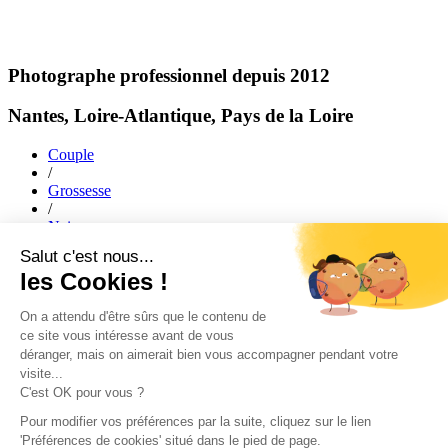
Photographe professionnel depuis 2012
Nantes, Loire-Atlantique, Pays de la Loire
Couple
/
Grossesse
/
Naissance
/
Mariage
/
Famille
ACCUEIL
|
JOURNAL
|
A PROPOS
|
PORTFOLIO
|
faq
|
Création de site web
|
CONTACT
JOURNAL
|
A PROPOS
|
PORTFOLIO
|
CONTACT
Création de sites web