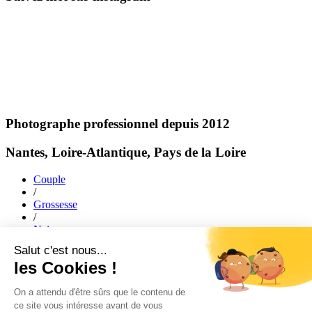
Photographe professionnel depuis 2012
Nantes, Loire-Atlantique, Pays de la Loire
Couple
/
Grossesse
/
Naissance
/
Mariage
/
Famille
ACCUEIL
|
JOURNAL
|
A PROPOS
|
PORTFOLIO
|
faq
|