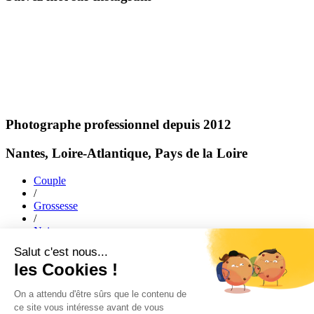
Photographe professionnel depuis 2012
Nantes, Loire-Atlantique, Pays de la Loire
Couple
/
Grossesse
/
Naissance
/
Mariage
/
Famille
ACCUEIL
|
JOURNAL
|
A PROPOS
|
PORTFOLIO
|
faq
|