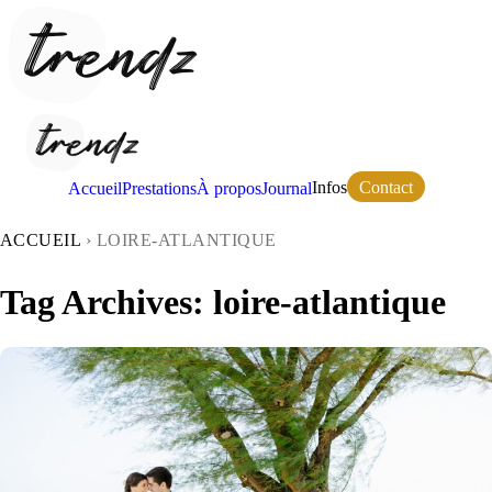
Contact
Infos
Accueil
Prestations
À propos
Journal
ACCUEIL
›
LOIRE-ATLANTIQUE
Tag Archives:
loire-atlantique
Mariage : Hermine & Thomas