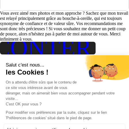
Vous avez aimé mes photos et mon approche ? Sachez que mon travail
est relayé principalement grâce au bouche-à-oreille, qui est toujours
synonyme de confiance et de valeur sûre. Vos recommandations me
sont donc très précieuses ! Si vous souhaitez me donner un petit coup
de pouce, alors n'hésitez pas à parler de moi autour de vous. Merci
CONTER VO
infiniment à vous.
Suivez moi sur instagram
Photographe professionnel depuis 2012
Nantes, Loire-Atlantique, Pays de la Loire
Couple
/
Grossesse
/
Naissance
/
Mariage
/
Famille
ACCUEIL
|
JOURNAL
|
A PROPOS
|
PORTFOLIO
|
faq
|
Création
de site web
|
CONTACT
JOURNAL
|
A PROPOS
|
PORTFOLIO
|
CONTACT
Création de sites web