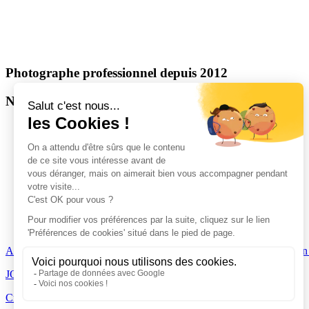
Photographe professionnel depuis 2012
Nantes, Loire-Atlantique, Pays de la Loire
Couple
/
Grossesse
/
Naissance
/
Mariage
/
Famille
ACCUEIL
|
JOURNAL
|
A PROPOS
|
PORTFOLIO
|
faq
|
Création
JOURNAL
|
A PROPOS
|
PORTFOLIO
|
CONTACT
Création de sites web