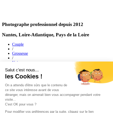
Photographe professionnel depuis 2012
Nantes, Loire-Atlantique, Pays de la Loire
Couple
/
Grossesse
/
Naissance
/
Mariage
/
Famille
ACCUEIL
|
JOURNAL
|
A PROPOS
|
PORTFOLIO
|
faq
|
Création de site web
|
CONTACT
JOURNAL
|
A PROPOS
|
PORTFOLIO
|
CONTACT
Création de sites web