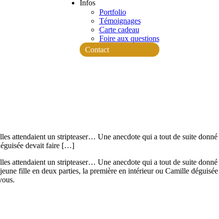
Infos
Portfolio
Témoignages
Carte cadeau
Foire aux questions
Contact
lles attendaient un stripteaser… Une anecdote qui a tout de suite donné le
déguisée devait faire […]
elles attendaient un stripteaser… Une anecdote qui a tout de suite donné 
 jeune fille en deux parties, la première en intérieur ou Camille déguisée 
vous.