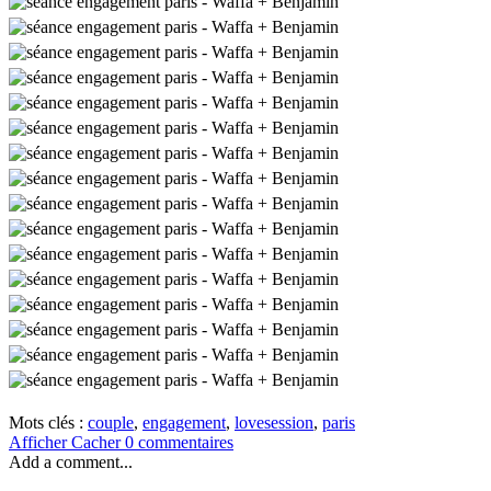
Mots clés :
couple
,
engagement
,
lovesession
,
paris
Afficher
Cacher
0 commentaires
Add a comment...