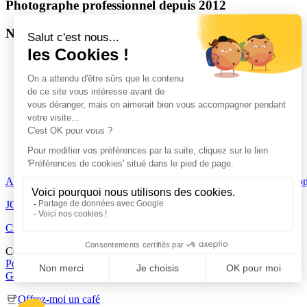
Photographe professionnel depuis 2012
Nantes, Loire-Atlantique, Pays de la Loire
Couple
/
Grossesse
/
Naissance
/
Mariage
/
Famille
ACCUEIL
|
JOURNAL
|
A PROPOS
|
PORTFOLIO
|
faq
|
Création
JOURNAL
|
A PROPOS
|
PORTFOLIO
|
CONTACT
Création de sites web
Ce site est protégé par reCAPTCHA et Google
Politique de confidentialité
et
Conditions d'utilisation
Gestion des cookies
Offrez-moi un café